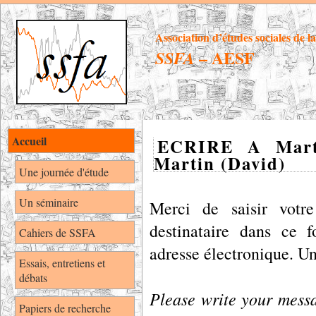
Association d’études sociales de l
– AESF
SSFA
Accueil
ECRIRE A Mart
Martin (David)
Une journée d'étude
Un séminaire
Merci de saisir votre
destinataire dans ce 
Cahiers de SSFA
adresse électronique. U
Essais, entretiens et
débats
Please write your messag
Papiers de recherche