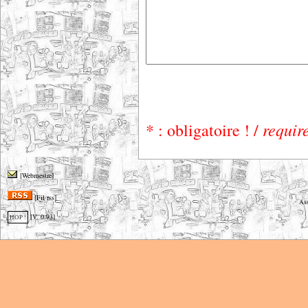
requir
* : obligatoire ! /
[Webmestre]
[Fil rss]
Ass
[V. 0.93]
HOP !