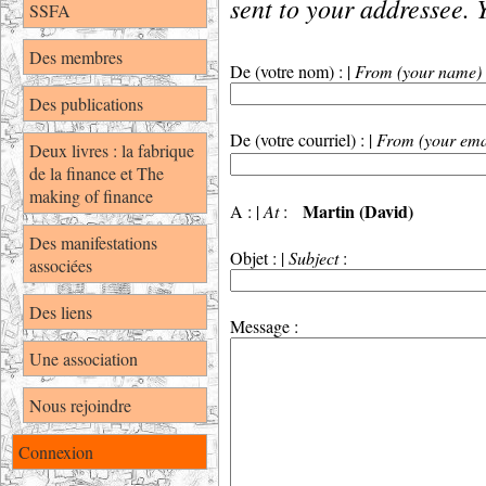
sent to your addressee. 
SSFA
Des membres
De (votre nom) : |
From (your name)
Des publications
De (votre courriel) : |
From (your ema
Deux livres : la fabrique
de la finance et The
making of finance
Martin (David)
A : |
At
:
Des manifestations
Objet : |
Subject
:
associées
Des liens
Message :
Une association
Nous rejoindre
Connexion