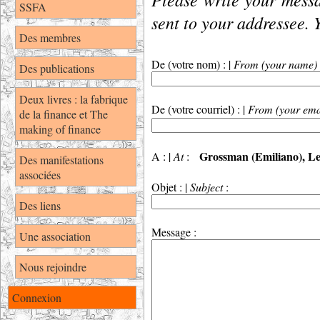
SSFA
sent to your addressee. 
Des membres
De (votre nom) : |
From (your name)
Des publications
Deux livres : la fabrique
De (votre courriel) : |
From (your ema
de la finance et The
making of finance
Grossman (Emiliano), Le
A : |
At
:
Des manifestations
associées
Objet : |
Subject
:
Des liens
Message :
Une association
Nous rejoindre
Connexion