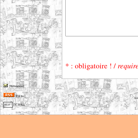
requir
* : obligatoire ! /
[Webmestre]
[Fil rss]
Ass
[V. 0.93]
HOP !