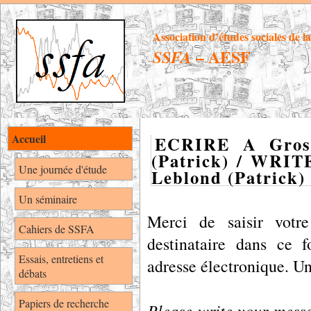
Association d’études sociales de l
– AESF
SSFA
Accueil
ECRIRE A Gross
(Patrick) / WRIT
Une journée d'étude
Leblond (Patrick)
Un séminaire
Merci de saisir votre
Cahiers de SSFA
destinataire dans ce 
Essais, entretiens et
adresse électronique. U
débats
Papiers de recherche
Please write your messag