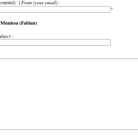
ourriel) : |
From (your email)
:
*
Muniesa (Fabian)
:
ubject
: