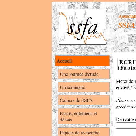
Associat
SSFA
Accueil
ECRI
(Fabi
Une journée d'étude
Merci de s
Un séminaire
envoyé à s
Cahiers de SSFA
Please wri
receive a 
Essais, entretiens et
De (votre 
débats
Papiers de recherche