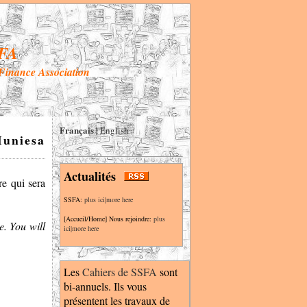
FA
 Finance Association
Français
|
English
uniesa
Actualités
re qui sera
SSFA:
plus ici|more here
[Accueil/Home] Nous rejoindre:
plus
e. You will
ici|more here
Les
Cahiers de SSFA
sont
bi-annuels. Ils vous
présentent les travaux de