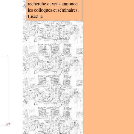
recherche et vous annonce
les colloques et séminaires.
Lisez-le
*