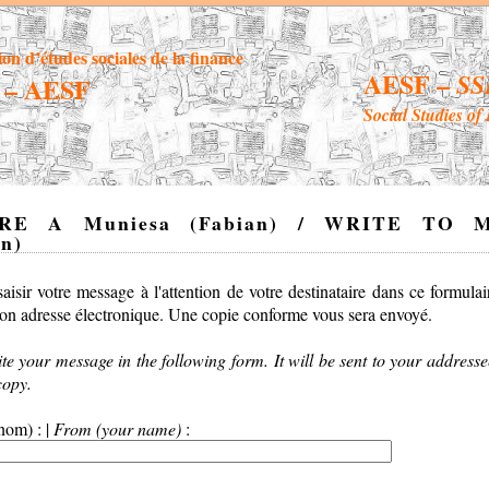
ion d’études sociales de la finance
AESF –
SS
– AESF
Social Studies of
RE A Muniesa (Fabian) / WRITE TO M
an)
aisir votre message à l'attention de votre destinataire dans ce formulai
on adresse électronique. Une copie conforme vous sera envoyé.
te your message in the following form. It will be sent to your addresse
copy.
nom) : |
From (your name)
: