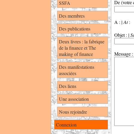
De (votre c
SSFA
Des membres
A : |
At
Des publications
Objet : |
S
Deux livres : la fabrique
de la finance et The
Message :
making of finance
Des manifestations
associées
Des liens
Une association
Nous rejoindre
Connexion