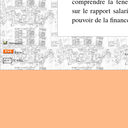
comprendre la tene
sur le rapport salar
pouvoir de la financ
[Webmestre]
[Fil rss]
Ass
[V. 0.93]
HOP !