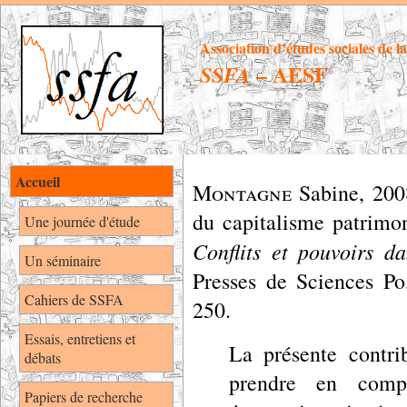
Association d’études sociales de l
– AESF
SSFA
Accueil
Montagne
Sabine
,
200
du capitalisme patrimon
Une journée d'étude
Conflits et pouvoirs da
Un séminaire
Presses de Sciences Po
Cahiers de SSFA
250.
Essais, entretiens et
La présente contri
débats
prendre en comp
Papiers de recherche