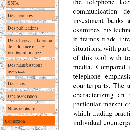
the telephone kee
SSFA
communication d
Des membres
investment banks 
Des publications
examines this techn
it frames trade int
Deux livres : la fabrique
de la finance et The
situations, with par
making of finance
of this tool with t
Des manifestations
media. Compared t
associées
telephone emphasiz
Des liens
counterparts. The 
characterizing an 
Une association
particular market c
Nous rejoindre
which trading pract
Connexion
individual counterpa