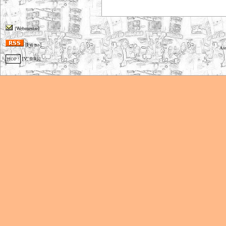
[Webmestre]
[Fil rss]
Ass
[V. 0.93]
HOP !