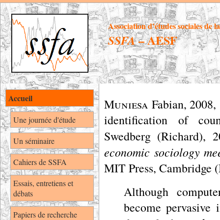
Association d’études sociales de l
– AESF
SSFA
Accueil
Muniesa
Fabian
,
2008,
identification of cou
Une journée d'étude
Swedberg (Richard), 
Un séminaire
economic sociology mee
Cahiers de SSFA
MIT Press, Cambridge (
Essais, entretiens et
Although computer
débats
become pervasive i
Papiers de recherche