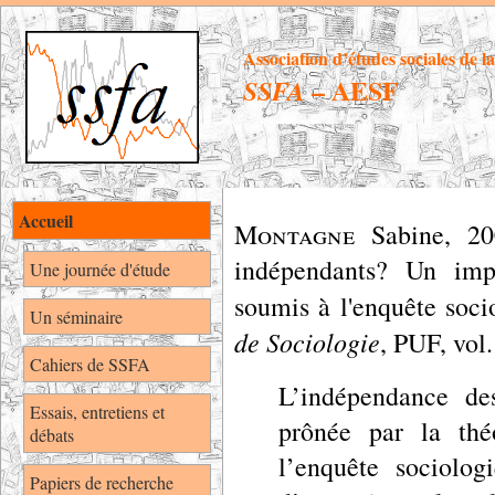
Association d’études sociales de l
– AESF
SSFA
Accueil
Montagne
Sabine
,
20
indépendants? Un imp
Une journée d'étude
soumis à l'enquête soc
Un séminaire
de Sociologie
, PUF, vol
Cahiers de SSFA
L’indépendance des
Essais, entretiens et
prônée par la théo
débats
l’enquête sociolog
Papiers de recherche