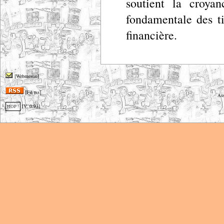
soutient la croyan
fondamentale des tit
financière.
[Webmestre]
[Fil rss]
Ass
[V. 0.93]
HOP !