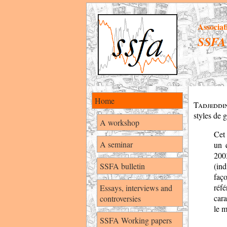
Associat
SSFA
Home
Tadjedd
styles de g
A workshop
Cet 
A seminar
un 
200
SSFA bulletin
(ind
faç
réf
Essays, interviews and
cara
controversies
le m
SSFA Working papers