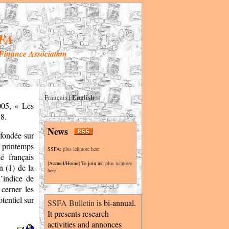
FA
 Finance Association
English
Français
|
005, « Les
88.
News
 fondée sur
 printemps
SSFA:
plus ici|more here
é français
[Accueil/Home] To join us:
plus ici|more
n (1) de la
here
l’indice de
cerner les
tentiel sur
SSFA Bulletin
is
bi-annual.
It presents research
activities and annonces