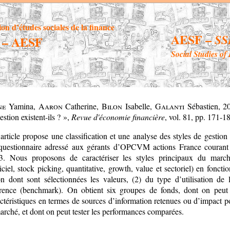
ion d’études sociales de la finance
AESF –
SS
– AESF
Social Studies of
ine
Yamina
, Aaron
Catherine
, Bilon
Isabelle
, Galanti
Sébastien
,
2
estion existent-ils ? »,
Revue d'économie financière
, vol. 81, pp. 171-1
article propose une classification et une analyse des styles de gestion
questionnaire adressé aux gérants d’OPCVM actions France courant
3. Nous proposons de caractériser les styles principaux du march
iciel, stock picking, quantitative, growth, value et sectoriel) en fonctio
on dont sont sélectionnées les valeurs, (2) du type d’utilisation de 
érence (benchmark). On obtient six groupes de fonds, dont on peut 
ctéristiques en termes de sources d’information retenues ou d’impact po
arché, et dont on peut tester les performances comparées.