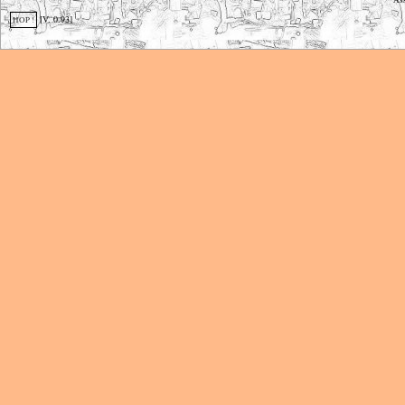
Ass
[V. 0.93]
HOP !