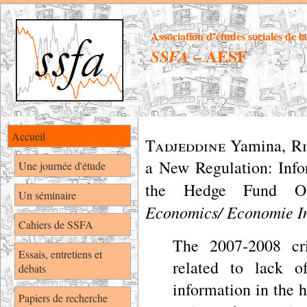
Association d’études sociales de l
– AESF
SSFA
Accueil
Tadjeddine
Yamina
, R
a New Regulation: Info
Une journée d'étude
the Hedge Fund O
Un séminaire
Economics/ Economie In
Cahiers de SSFA
The 2007-2008 cri
Essais, entretiens et
related to lack o
débats
information in the 
Papiers de recherche