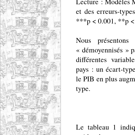
Lecture : Modèles M
et des erreurs-type
***p < 0.001, **p < 
Nous présentons i
« démoyennisés » pa
différentes variabl
pays : un écart-typ
le PIB en plus augm
type.
Le tableau 1 indiq