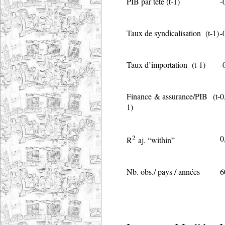
PIB par tête (t-1)
-
Taux de syndicalisation (t-1)
-
Taux d’importation (t-1)
-
Finance & assurance/PIB (t-
0
1)
2
0
R
aj. “within”
Nb. obs./ pays / années
6