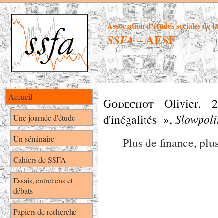
Association d’études sociales de l
– AESF
SSFA
Accueil
Godechot
Olivier
,
2
Slowpoli
d'inégalités »,
Une journée d'étude
Un séminaire
Plus de finance, plus
Cahiers de SSFA
Essais, entretiens et
débats
Papiers de recherche