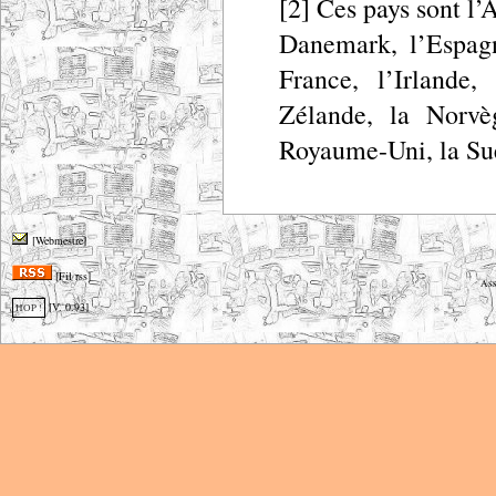
[2] Ces pays sont l’
Danemark, l’Espagn
France, l’Irlande,
Zélande, la Norvèg
Royaume-Uni, la Suè
[Webmestre]
[Fil rss]
Ass
[V. 0.93]
HOP !