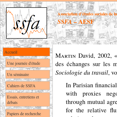
Association d’études sociales de l
– AESF
SSFA
Accueil
Martin
David
,
2002, «
des échanges sur les m
Une journée d'étude
Sociologie du travail
, v
Un séminaire
In Parisian financia
Cahiers de SSFA
with proxies nego
Essais, entretiens et
through mutual agr
débats
for the relative fl
Papiers de recherche