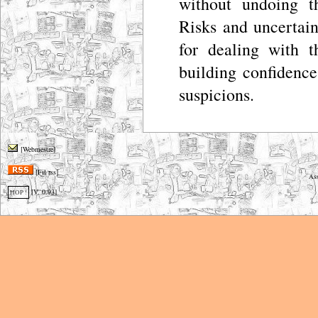
without undoing t
Risks and uncertai
for dealing with 
building confidence
suspicions.
[Webmestre]
[Fil rss]
Ass
[V. 0.93]
HOP !