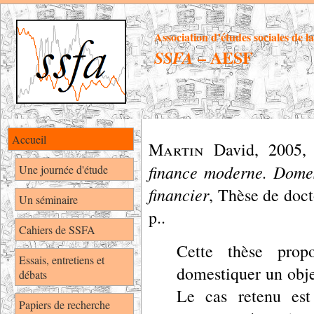
Association d’études sociales de l
– AESF
SSFA
Accueil
Martin
David
,
2005
finance moderne. Domes
Une journée d'étude
financier
, Thèse de doct
Un séminaire
p..
Cahiers de SSFA
Cette thèse prop
Essais, entretiens et
domestiquer un objet
débats
Le cas retenu est
Papiers de recherche