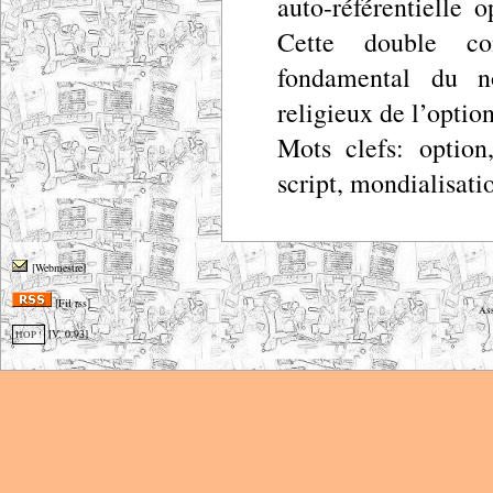
auto-référentielle 
Cette double co
fondamental du no
religieux de l’optio
Mots clefs: option
script, mondialisati
[Webmestre]
[Fil rss]
Ass
[V. 0.93]
HOP !