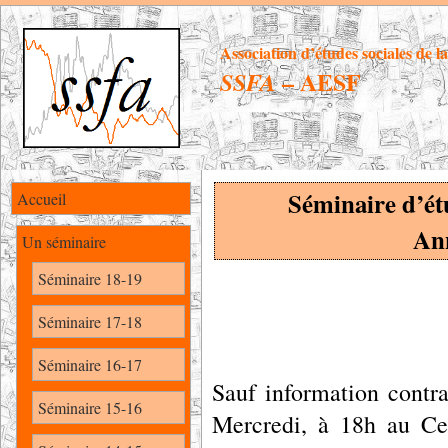
Association d’études sociales de l
– AESF
SSFA
Séminaire d’étu
Accueil
An
Un séminaire
Séminaire 18-19
Séminaire 17-18
Séminaire 16-17
Sauf information contrai
Séminaire 15-16
Mercredi, à 18h au C