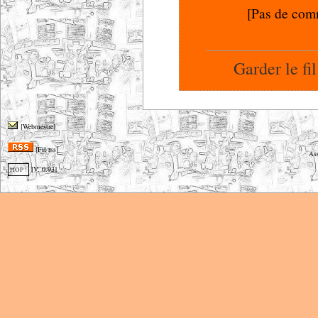
[Pas de com
Garder le fi
[Webmestre]
[Fil rss]
Ass
[V. 0.93]
HOP !