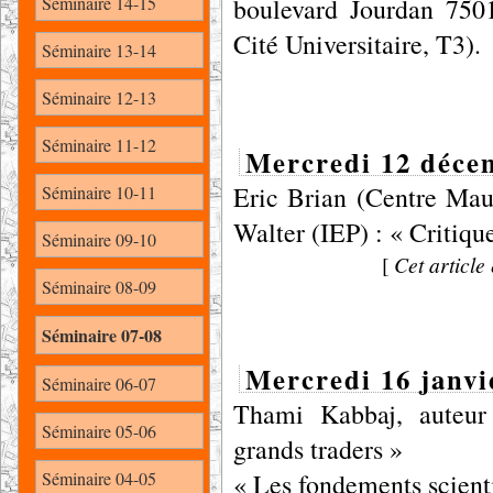
Séminaire 14-15
boulevard Jourdan 7501
Cité Universitaire, T3).
Séminaire 13-14
Séminaire 12-13
Séminaire 11-12
Mercredi 12 déce
Eric Brian (Centre Ma
Séminaire 10-11
Walter (IEP) : « Critiqu
Séminaire 09-10
[
Cet article 
Séminaire 08-09
Séminaire 07-08
Mercredi 16 janvi
Séminaire 06-07
Thami Kabbaj, auteur
Séminaire 05-06
grands traders »
Séminaire 04-05
« Les fondements scienti